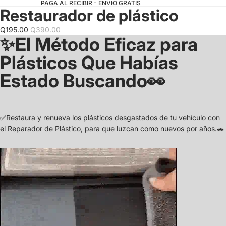
PAGA AL RECIBIR - ENVIO GRATIS
Restaurador de plástico
Precio
Precio
Q195.00
Q390.00
✨El Método Eficaz para
de
habitual
oferta
Plásticos Que Habías
Estado Buscando👀
✅Restaura y renueva los plásticos desgastados de tu vehículo con
el Reparador de Plástico, para que luzcan como nuevos por años.🚗